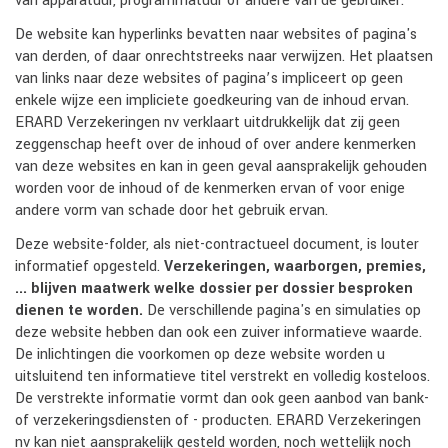
van apparatuur, programmatuur of andere van de gebruiker.
De website kan hyperlinks bevatten naar websites of pagina's
van derden, of daar onrechtstreeks naar verwijzen. Het plaatsen
van links naar deze websites of pagina’s impliceert op geen
enkele wijze een impliciete goedkeuring van de inhoud ervan.
ERARD Verzekeringen nv verklaart uitdrukkelijk dat zij geen
zeggenschap heeft over de inhoud of over andere kenmerken
van deze websites en kan in geen geval aansprakelijk gehouden
worden voor de inhoud of de kenmerken ervan of voor enige
andere vorm van schade door het gebruik ervan.
Deze website-folder, als niet-contractueel document, is louter
informatief opgesteld.
Verzekeringen, waarborgen, premies,
... blijven maatwerk welke dossier per dossier besproken
dienen te worden.
De verschillende pagina's en simulaties op
deze website hebben dan ook een zuiver informatieve waarde.
De inlichtingen die voorkomen op deze website worden u
uitsluitend ten informatieve titel verstrekt en volledig kosteloos.
De verstrekte informatie vormt dan ook geen aanbod van bank-
of verzekeringsdiensten of - producten. ERARD Verzekeringen
nv kan niet aansprakelijk gesteld worden, noch wettelijk noch